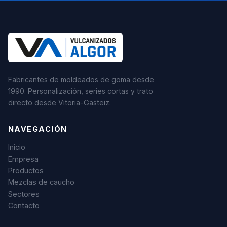
Fabricantes de moldeados de goma desde
1990. Personalización, series cortas y trato
directo desde Vitoria-Gasteiz.
NAVEGACIÓN
Inicio
Empresa
Productos
Mezclas de caucho
Sectores
Contacto