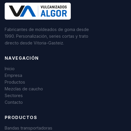
Fabricantes de moldeados de goma desde
1990. Personalización, series cortas y trato
directo desde Vitoria-Gasteiz.
NAVEGACIÓN
Inicio
Empresa
Productos
Mezclas de caucho
Sectores
Contacto
PRODUCTOS
Bandas transportadoras