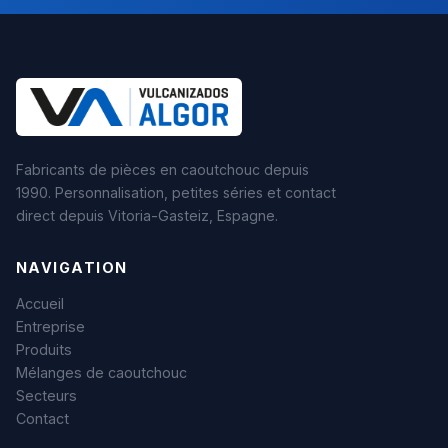
Fabricants de pièces en caoutchouc depuis
1990. Personnalisation, petites séries et contact
direct depuis Vitoria-Gasteiz, Espagne.
NAVIGATION
Accueil
Entreprise
Produits
Mélanges de caoutchouc
Secteurs
Contact