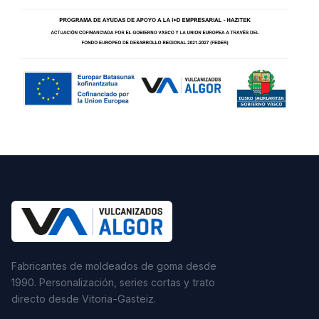
Fabricantes de moldeados de goma desde
1990. Personalización, series cortas y trato
directo desde Vitoria-Gasteiz.