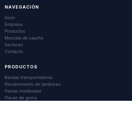
NAVEGACIÓN
Inicio
Empresa
Productos
Mezclas de caucho
Sectores
Contacto
PRODUCTOS
Bandas transportadoras
Recubrimiento de tambores
Piezas moldeadas
Placas de goma
CONTACTO
C/ Barratxi Kalea, 41, Pab. 3-4
01013 Vitoria-Gasteiz, España